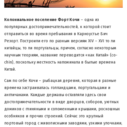
Колониальное поселение Форт Кочи
– одна из
популярных достопримечательностей, к которой стоит
отправиться во время пребывания в Карноустье Бич
Резорт. Построили его по разным версиям XIV – XVI то ли
китайцы, то ли португальцы, причем, согласно некоторым
научным теориям, название переводится «как Китай» (co-
chin), поскольку местность напоминала в былые времена
Китай.
Сам по себе Кочи – рыбацкая деревня, которая в разные
времена застраивалась голландцами, португальцами и
англичанами. Каждые державы оставляли здесь свои
достопримечательности в виде дворцов, соборов, уютных
домиков с глиняными и соломенными крышами, роскошных
особняков и прочих строений. Сейчас это крупный
портовый город с живописными заводями, узкими улочками,