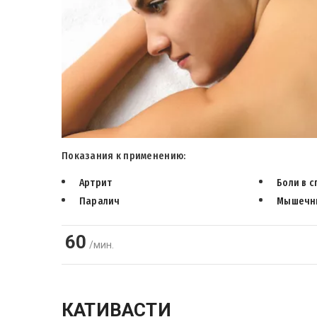
Показания к применению:
Артрит
Боли в 
Паралич
Мышечн
60
/мин.
КАТИВАСТИ