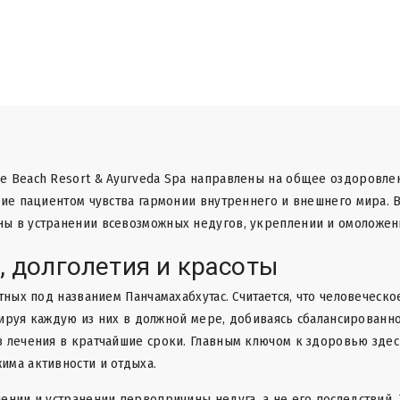
e Beach Resort & Ayurveda Spa направлены на общее оздоровлен
ние пациентом чувства гармонии внутреннего и внешнего мира. В
ы в устранении всевозможных недугов, укреплении и омоложен
, долголетия и красоты
ных под названием Панчамахабхутас. Считается, что человеческое
изируя каждую из них в должной мере, добиваясь сбалансирован
в лечения в кратчайшие сроки. Главным ключом к здоровью здес
има активности и отдыха.
нии и устранении первопричины недуга, а не его последствий. Т