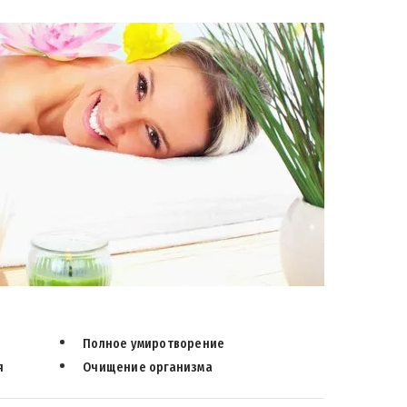
Полное умиротворение
я
Очищение организма