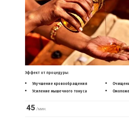
Эффект от процедуры:
Улучшение кровообращения
Очищени
Усиление мышечного тонуса
Омоложе
45
/мин.