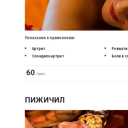
Показания к применению:
Артрит
Ревмати
Спондилоартрит
Боли в 
60
/мин.
ПИЖИЧИЛ