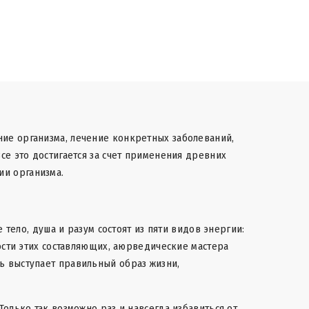
ие организма, лечение конкретных заболеваний,
се это достигается за счет применения древних
ии организма.
 тело, душа и разум состоят из пяти видов энергии:
ности этих составляющих, аюрведические мастера
ь выступает правильный образ жизни,
олько так возможно раз и навсегда избавиться от