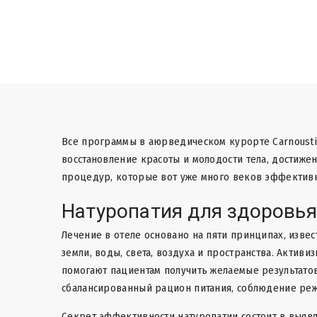
Все программы в аюрведическом курорте Carnousti
восстановление красоты и молодости тела, достиже
процедур, которые вот уже много веков эффективн
Натуропатия для здоровья
Лечение в отеле основано на пяти принципах, извест
земли, воды, света, воздуха и пространства. Актив
помогают пациентам получить желаемые результато
сбалансированный рацион питания, соблюдение реж
Секрет эффективности натуропатии состоит в выявле