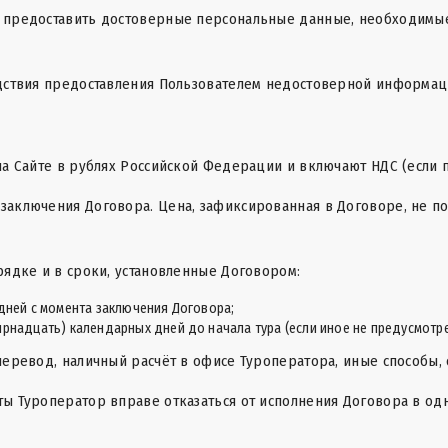
ся предоставить достоверные персональные данные, необходимы
ледствия предоставления Пользователем недостоверной информац
 на Сайте в рублях Российской Федерации и включают НДС (если 
 заключения Договора. Цена, зафиксированная в Договоре, не п
орядке и в сроки, установленные Договором:
 дней с момента заключения Договора;
ырнадцать) календарных дней до начала тура (если иное не предусмотр
 перевод, наличный расчёт в офисе Туроператора, иные способы,
аты Туроператор вправе отказаться от исполнения Договора в о