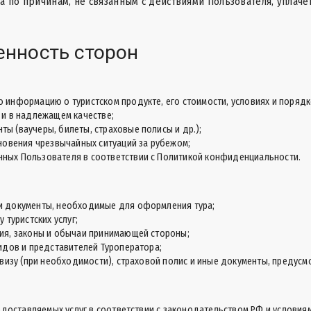
а по причинам, не связанным с действиями Пользователя, упла
енность сторон
информацию о туристском продукте, его стоимости, условиях и порядк
 и в надлежащем качестве;
 (ваучеры, билеты, страховые полисы и др.);
новения чрезвычайных ситуаций за рубежом;
ных Пользователя в соответствии с
Политикой конфиденциальности
.
и документы, необходимые для оформления тура;
 туристских услуг;
ия, законы и обычаи принимающей стороны;
идов и представителей Туроператора;
визу (при необходимости), страховой полис и иные документы, предусм
едоставляемых услуг в соответствии с законодательством РФ и условия