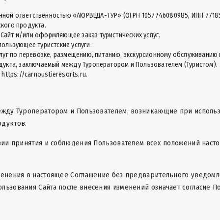
нной ответственностью «АЮРВЕДА-ТУР» (ОГРН 1057746080985, ИНН 7718
кого продукта.
Сайт и/или оформляющее заказ туристических услуг.
ользующее туристские услуги.
луг по перевозке, размещению, питанию, экскурсионному обслуживанию
дукта, заключаемый между Туроператором и Пользователем (Туристом).
у
https://carnoustieresorts.ru
.
между Туроператором и Пользователем, возникающие при использ
одуктов.
овии принятия и соблюдения Пользователем всех положений наст
менения в настоящее Соглашение без предварительного уведомле
льзования Сайта после внесения изменений означает согласие П