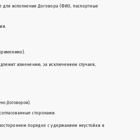
е для исполнения Договора (ФИО, паспортные
ии.
применимо).
одлежит изменению, за исключением случаев,
ено Договором).
 согласованные сторонами.
дностороннем порядке с удержанием неустойки в