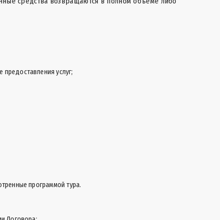
ченные средства возвращаются в полном объёме либо
е предоставления услуг;
отренные программой тура.
ми Договора;