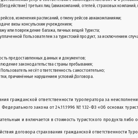
(бездействие) третьих лиц (авиакомпаний, отелей, страховых компаний, 
 рейсов, изменения расписаний, отмену рейсов авиакомпаниями;
выдаче визы консульским учреждением;
ражу или повреждение багажа, личных вещей Туриста;
 уплаченной Пользователем за туристский продукт, за исключением слу
ость предоставленных данных и документов;
облюдение законодательства страны пребывания;
 Пользователь несёт ответственность самостоятельно;
тки, причинённые нарушением условий Договора.
вания гражданской ответственности туроператора за неисполнен
.1 Федерального закона от 24.11.1996 № 132-ФЗ «Об основах тури
зательным и включается в стоимость туристского продукта либо 
йствия договора страхования гражданской ответственности Туро