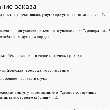
ание заказа
(даты, состав участников, услуги) при условии согласования с Т
 возможно при условии письменного уведомления Туроператора. 
устойки в следующем порядке:
врат 100% стоимости за вычетом фактических расходов;
ится (возможен перенос дат по согласованию).
стороннем порядке в случае:
предоставлении услуг по независящим от Туроператора причинам;
 эпидемии, военные действия и т.п.);