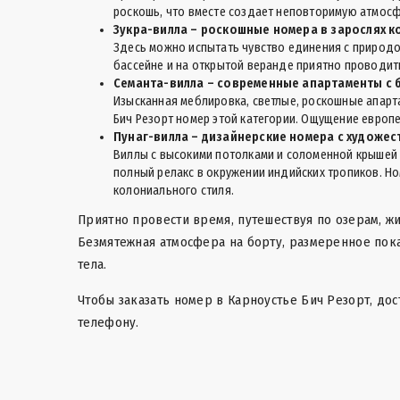
роскошь, что вместе создает неповторимую атмос
Зукра-вилла – роскошные номера в зарослях к
Здесь можно испытать чувство единения с природо
бассейне и на открытой веранде приятно проводит
Семанта-вилла – современные апартаменты с 
Изысканная меблировка, светлые, роскошные апарта
Бич Резорт номер этой категории. Ощущение европ
Пунаг-вилла – дизайнерские номера с худож
Виллы с высокими потолками и соломенной крышей
полный релакс в окружении индийских тропиков. Н
колониального стиля.
Приятно провести время, путешествуя по озерам, ж
Безмятежная атмосфера на борту, размеренное пок
тела.
Чтобы заказать номер в Карноустье Бич Резорт, дос
телефону.