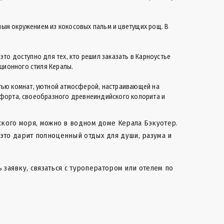
ным окружением из кокосовых пальм и цветущих рощ. В
то доступно для тех, кто решил заказать в Карноустье
ционного стиля Кералы.
тью комнат, уютной атмосферой, настраивающей на
омфорта, своеобразного древнеиндийского колорита и
ского моря, можно в водном доме Керала Бэкуотер.
это дарит полноценный отдых для души, разума и
 заявку, связаться с туроператором или отелем по