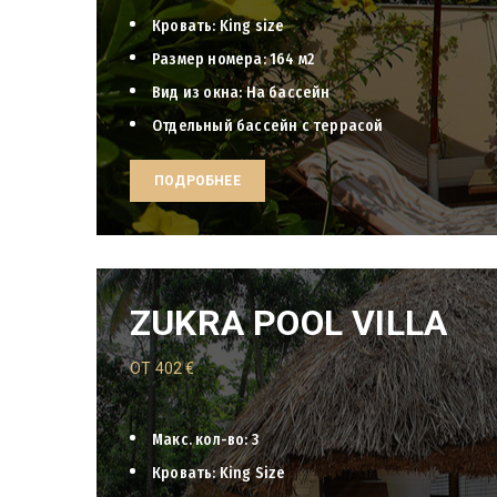
Кровать: King size
Размер номера: 164 м2
Вид из окна: На бассейн
Отдельный бассейн с террасой
ПОДРОБНЕЕ
ZUKRA POOL VILLA
ОТ
402
€
Макс. кол-во: 3
Кровать: King Size