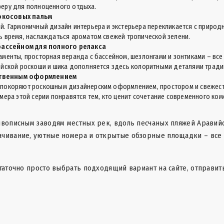
феру для полноценного отдыха.
окосовых пальм
й. Гармоничный дизайн интерьера и экстерьера перекликается с природ
ь время, наслаждаться ароматом свежей тропической зелени.
бассейном для полного релакса
менты, просторная веранда с бассейном, шезлонгами и зонтиками – все э
ейской роскоши и шика дополняется здесь колоритными деталями тради
ественным оформлением
 покоряют роскошным дизайнерским оформлением, простором и свежес
омера этой серии понравятся тем, кто ценит сочетание современного к
ивописным заводям местных рек, вдоль песчаных пляжей Аравий
ачивание, уютные номера и открытые обзорные площадки – все 
таточно просто выбрать подходящий вариант на сайте, отправить