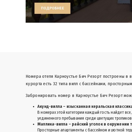
ПОДРОБНЕЕ
Номера отеля Карноустье Бич Резорт построены в 
курорта есть 32 типа вилл с бассейнами, просторны
Забронировать номер в Карноустье Бич Резорт можн
Акунд-вилла – изысканная керальская классик
В номерах этой категории каждый гость найдет все
уединенного пребывания среди цветущих тропиков
Маллика-вилла – райский уголок в окружении 
Просторные апартаменты с бассейном и уютной те